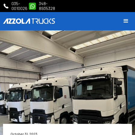
035-
348-
0010026
8935328
October 31, 2023