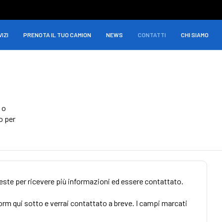
IZI
PRENOTA IL TUO CAMION
NEWS
CONTATTI
CHI SIAMO
 o
o per
ieste per ricevere più informazioni ed essere contattato.
form qui sotto e verrai contattato a breve. I campi marcati