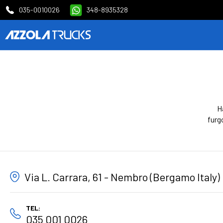
035-0010026
348-8935328
H
furg
Via L. Carrara, 61 - Nembro (Bergamo Italy)
TEL:
035 001 0026