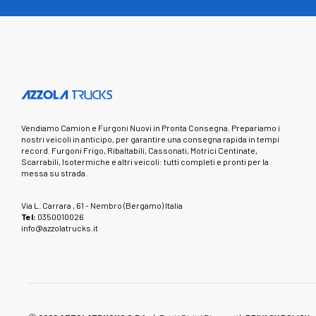
Vendiamo Camion e Furgoni Nuovi in Pronta Consegna. Prepariamo i
nostri veicoli in anticipo, per garantire una consegna rapida in tempi
record. Furgoni Frigo, Ribaltabili, Cassonati, Motrici Centinate,
Scarrabili, Isotermiche e altri veicoli: tutti completi e pronti per la
messa su strada.
Via L. Carrara , 61 - Nembro (Bergamo) Italia
Tel:
0350010026
info@azzolatrucks.it