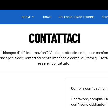
NUOVI
USATI
NOLEGGIO LUNGO TERMINE
SERV
CONTATTACI
ai bisogno di più informazioni? Vuoi approfondimenti per un camion
one specifico? Contattaci senza impegno o compila il form qui sott
essere ricontattato.
Compila con i dati rich
Per favore, compila il 
con * sono obbligatori