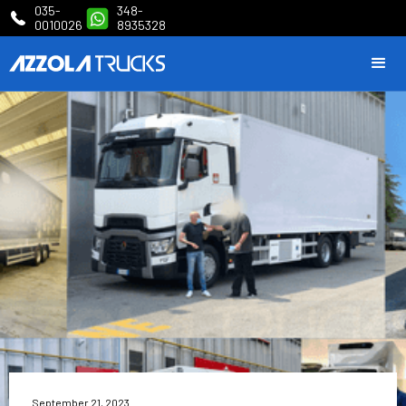
035-
348-
0010026
8935328
September 21, 2023