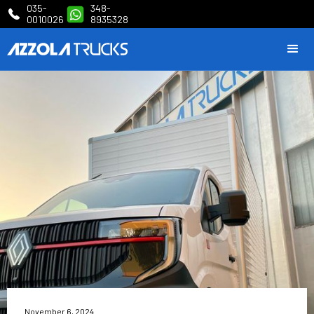
035-
348-
0010026
8935328
November 6, 2024