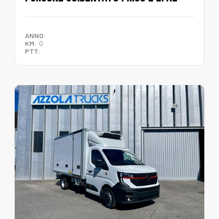
ANNO:
KM:
0
PTT: