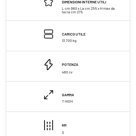
DIMENSIONI INTERNE UTILI
L cm 960 x La cm 255 x H max da
terra cm 275
CARICO UTILE
13.700 kg
POTENZA
480 cv
GAMMA
T HIGH
KM
0