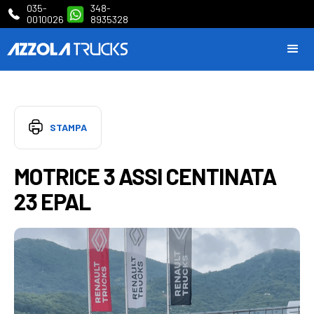
035-
348-
0010026
8935328
STAMPA
MOTRICE 3 ASSI CENTINATA
23 EPAL