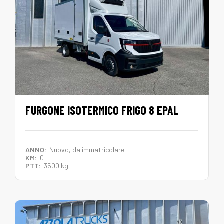
FURGONE ISOTERMICO FRIGO 8 EPAL
ANNO:
Nuovo, da immatricolare
KM:
0
PTT:
3500 kg