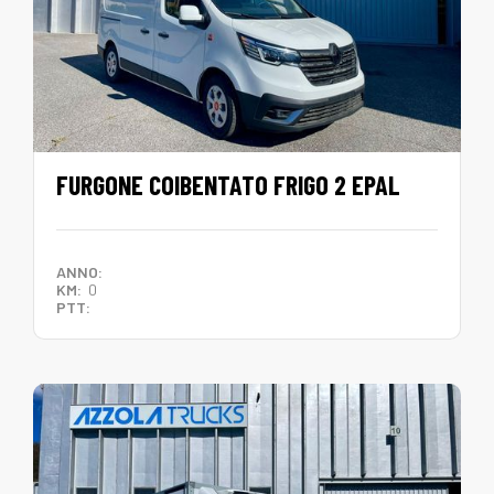
FURGONE COIBENTATO FRIGO 2 EPAL
ANNO:
KM:
0
PTT: