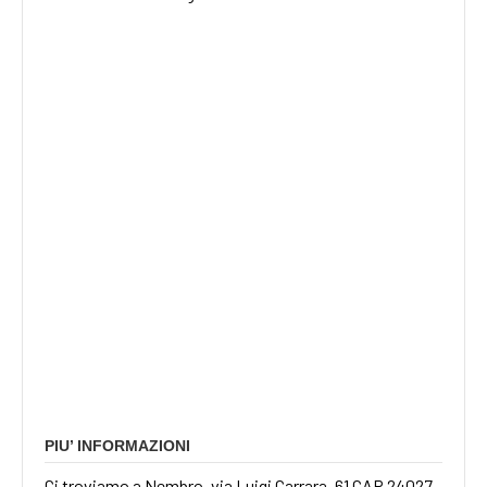
PIU’ INFORMAZIONI
Ci troviamo a Nembro, via Luigi Carrara, 61 CAP 24027,