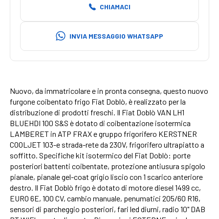
CHIAMACI
INVIA MESSAGGIO WHATSAPP
Nuovo, da immatricolare e in pronta consegna, questo nuovo
furgone coibentato frigo Fiat Doblò, è realizzato per la
distribuzione di prodotti freschi. Il Fiat Doblò VAN LH1
BLUEHDI 100 S&S è dotato di coibentazione isotermica
LAMBERET in ATP FRAX e gruppo frigorifero KERSTNER
COOLJET 103-e strada-rete da 230V, frigorifero ultrapiatto a
soffitto. Specifiche kit isotermico del Fiat Doblò: porte
posteriori battenti coibentate, protezione antiusura spigolo
pianale, pianale gel-coat grigio liscio con 1 scarico anteriore
destro. Il Fiat Doblò frigo è dotato di motore diesel 1499 cc,
EURO 6E, 100 CV, cambio manuale, penumatici 205/60 R16,
sensori di parcheggio posteriori, fari led diurni, radio 10" DAB