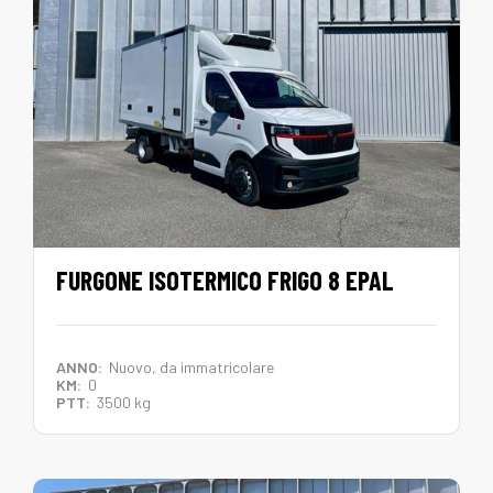
FURGONE ISOTERMICO FRIGO 8 EPAL
ANNO:
Nuovo, da immatricolare
KM:
0
PTT:
3500 kg