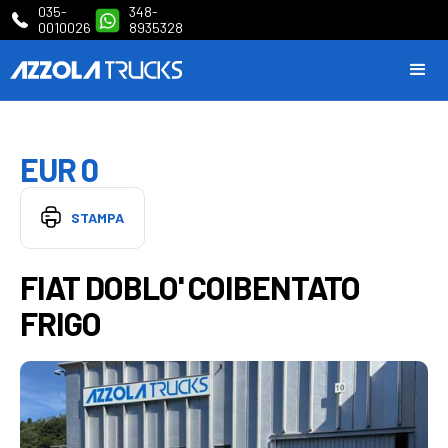
035-
348-
0010026
8935328
EUR 0
STAMPA
FIAT DOBLO' COIBENTATO
FRIGO