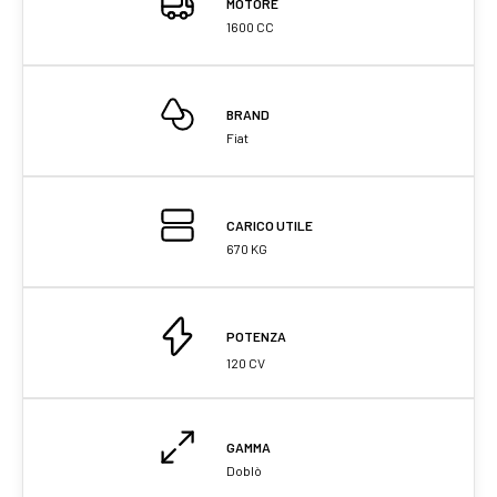
MOTORE
1600 CC
BRAND
Fiat
CARICO UTILE
670 KG
POTENZA
120 CV
GAMMA
Doblò